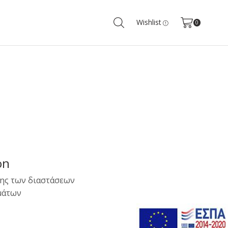
Wishlist
0
on
ης των διαστάσεων
μάτων