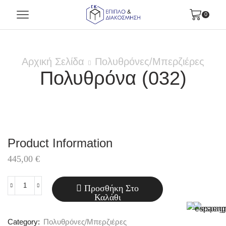
0
Αρχική Σελίδα
Πολυθρόνες/Μπερζιέρες
Πολυθρόνα (032)
Product Information
445,00
€
Προσθήκη Στο
Πολυθρόνα
Καλάθι
(032)
ποσότητα
Category:
Πολυθρόνες/Μπερζιέρες