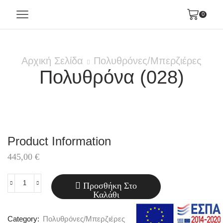
0
Αρχική Σελίδα
Πολυθρόνες/Μπερζιέρες
Πολυθρόνα (028)
Product Information
445,00
€
Προσθήκη Στο
Πολυθρόνα
Καλάθι
(028)
ποσότητα
Category:
Πολυθρόνες/Μπερζιέρες