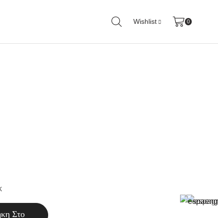
Wishlist
0
κ
κη Στο