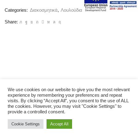
FOAM
(M017)
Categories:
Διακοσμητικά
,
Λουλούδια
ποσότητα
Share:
We use cookies on our website to give you the most relevant
experience by remembering your preferences and repeat
visits. By clicking “Accept All”, you consent to the use of ALL
the cookies. However, you may visit "Cookie Settings" to
provide a controlled consent.
Cookie Settings
Accept All