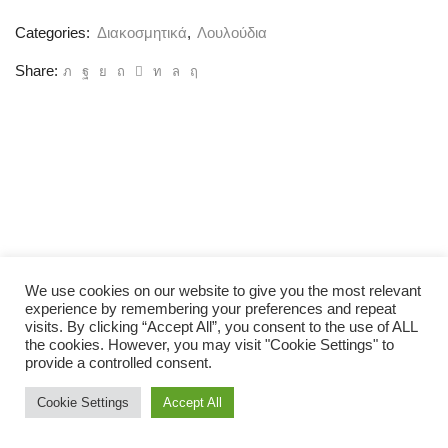
FOAM
(M007)
Categories:
Διακοσμητικά
,
Λουλούδια
ποσότητα
Share:
We use cookies on our website to give you the most relevant
experience by remembering your preferences and repeat
visits. By clicking “Accept All”, you consent to the use of ALL
the cookies. However, you may visit "Cookie Settings" to
provide a controlled consent.
Cookie Settings
Accept All