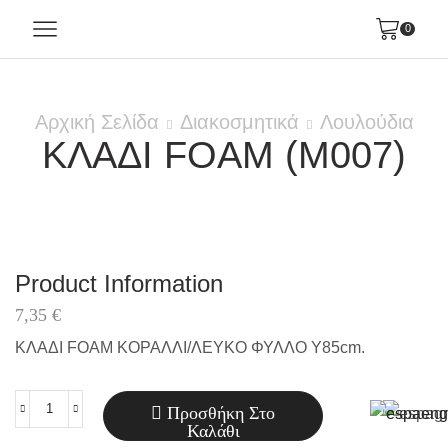
0
Αρχική Σελίδα
Διακοσμητικά
Λουλούδια
ΚΛΑΔΙ FOAM (M007)
Product Information
7,35
€
ΚΛΑΔΙ FOAM ΚΟΡΑΛΛΙ/ΛΕΥΚΟ ΦΥΛΛΟ Y85cm.
Προσθήκη Στο
ΚΛΑΔΙ
Καλάθι