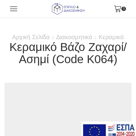
0
Αρχική Σελίδα
Διακοσμητικά
Κεραμικά
Κεραμικό Βάζο Ζαχαρί/
Ασημί (Code K064)