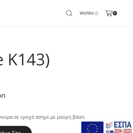
Wishlist
0
e K143)
on
ουσα
γούρα σε τροχό ασημί με μαύρη βάση.
 €.