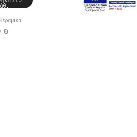
ήκη Στο
άθι
Κεραμικά