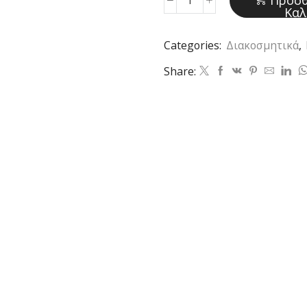
Προσθ
Κεραμική
Καλ
φιγούρα
Categories:
Διακοσμητικά
,
(Code
K143)
Share:
ποσότητα